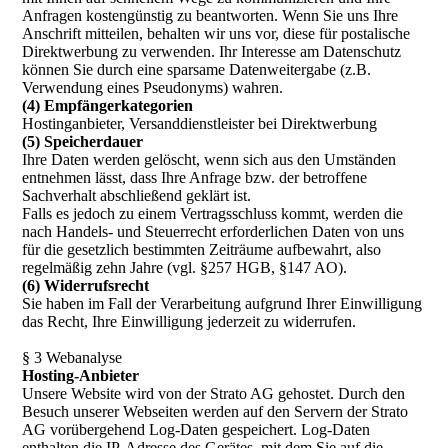
Anfragen kostengünstig zu beantworten. Wenn Sie uns Ihre
Anschrift mitteilen, behalten wir uns vor, diese für postalische
Direktwerbung zu verwenden. Ihr Interesse am Datenschutz
können Sie durch eine sparsame Datenweitergabe (z.B.
Verwendung eines Pseudonyms) wahren.
(4) Empfängerkategorien
Hostinganbieter, Versanddienstleister bei Direktwerbung
(5) Speicherdauer
Ihre Daten werden gelöscht, wenn sich aus den Umständen
entnehmen lässt, dass Ihre Anfrage bzw. der betroffene
Sachverhalt abschließend geklärt ist.
Falls es jedoch zu einem Vertragsschluss kommt, werden die
nach Handels- und Steuerrecht erforderlichen Daten von uns
für die gesetzlich bestimmten Zeiträume aufbewahrt, also
regelmäßig zehn Jahre (vgl. §257 HGB, §147 AO).
(6) Widerrufsrecht
Sie haben im Fall der Verarbeitung aufgrund Ihrer Einwilligung
das Recht, Ihre Einwilligung jederzeit zu widerrufen.
§ 3 Webanalyse
Hosting-Anbieter
Unsere Website wird von der Strato AG gehostet. Durch den
Besuch unserer Webseiten werden auf den Servern der Strato
AG vorübergehend Log-Daten gespeichert. Log-Daten
enthalten die IP-Adresse des Gerätes, mit dem Sie auf die