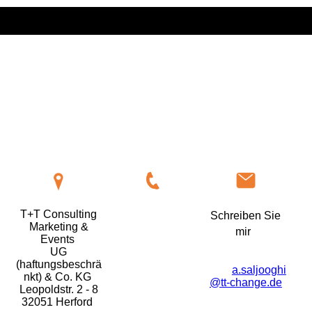
Rufen Sie mich
T+T Consulting
Schreiben Sie
an
Marketing &
mir
Events
Tel: 0151
UG
E-
55356051
(haftungsbeschrä
Mail:
a.saljooghi
nkt) & Co. KG
@tt-change.de
Leopoldstr. 2 - 8
32051 Herford