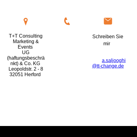
Rufen Sie mich
T+T Consulting
Schreiben Sie
an
Marketing &
mir
Events
Tel: 0151
UG
E-
55356051
(haftungsbeschrä
Mail:
a.saljooghi
nkt) & Co. KG
@tt-change.de
Leopoldstr. 2 - 8
32051 Herford